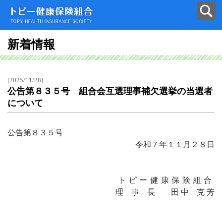
新着情報
[2025/11/28]
公告第８３５号 組合会互選理事補欠選挙の当選者
について
公告第８３５号
令和７年１１月２８日
トピー健康保険組合
理 事 長 田 中 克 芳