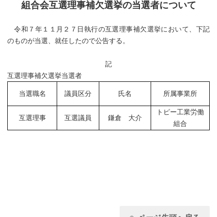
組合会互選理事補欠選挙の当選者について
令和７年１１月２７日執行の互選理事補欠選挙において、下記
のものが当選、就任したので公告する。
記
互選理事補欠選挙当選者
当選職名
議員区分
氏名
所属事業所
トピー工業労働
互選理事
互選議員
鎌倉 大介
組合