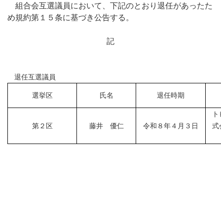
組合会互選議員において、下記のとおり退任があったた
め規約第１５条に基づき公告する。
記
退任互選議員
選挙区
氏名
退任時期
ト
第２区
藤井 優仁
令和８年４月３日