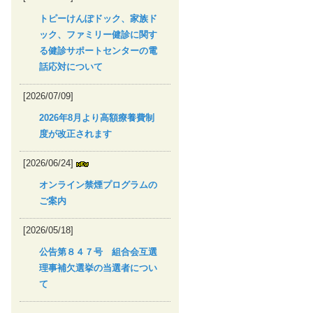
トピーけんぽドック、家族ド
ック、ファミリー健診に関す
る健診サポートセンターの電
話応対について
[2026/07/09]
2026年8月より高額療養費制
度が改正されます
[2026/06/24]
オンライン禁煙プログラムの
ご案内
[2026/05/18]
公告第８４７号 組合会互選
理事補欠選挙の当選者につい
て